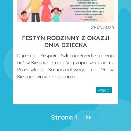
29.05.2026
FESTYN RODZINNY Z OKAZJI
DNIA DZIECKA
Dyrekcja Zespołu Szkolno-Przedszkolnego
nr 1 w Kielcach z radością zaprasza dzieci z
Przedszkola Samorządowego nr 39 w
Kielcach wraz z rodzicami i ...
więcej
Następna
››
Strona 1
Stronicowanie
strona