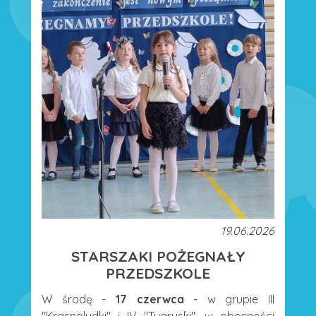
19.06.2026
STARSZAKI POŻEGNAŁY
PRZEDSZKOLE
W środę -
17 czerwca
- w grupie III
"Krasnoludki" i IV "Tygryski", w obecności