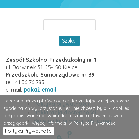
Szukaj
Zespół Szkolno-Przedszkolny nr 1
ul. Barwinek 31, 25-150 Kielce
Przedszkole Samorządowe nr 39
tel.: 41 36 76 785
e-mail:
pokaż email
Ta strona używa plików cookies, korzystając z niej wyrażasz
Polityka prywatności
zgodę na ich wykorzystanie. Jeśli nie chcesz, by pliki cookies
Stopka
Deklaracja dostępności
były zapisywane na Twoim dysku, zmień ustawienia swojej
Biuletyn Informacji Publicznej
przeglądarki. Więcej informacji w Polityce Prywatności.
Polityka Prywatności