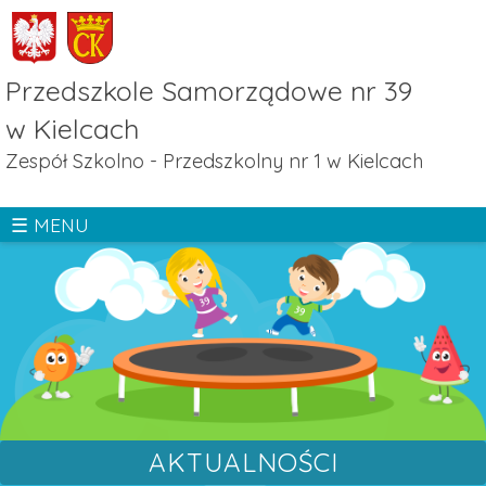
Skip
to
main
Przedszkole Samorządowe nr 39
navigation
w Kielcach
Zespół Szkolno - Przedszkolny nr 1 w Kielcach
☰ MENU
AKTUALNOŚCI